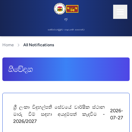
wOHdmk" f;dr;=re ;dlaIK yd ixialD;sl lg
inr.uqj m<d;a iNdj
Home
All Notifications
ksfõok
ශ්‍රී ලංකා විදුහල්පති සේවයේ වාර්ෂික ස්ථාන
2026-
මාරු වීම් සඳහා අයදුම්පත් කැදවීම -
07-27
2026/2027