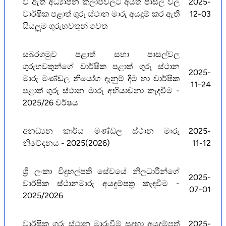
වී ඇති අධ්‍යාපන කලාපවලට අයත් පාසල් වල
2025-
වාර්ෂික පළාත් ගුරු ස්ථාන මාරු අයදුම් කර ඇති
12-03
සියලූම ගුරුභවතුන් වෙත
සබරගමුව පළාත් සභා පාසල්වල
ගුරුභවතුන්ගේ වාර්ෂික පළාත් ගුරු ස්ථාන
2025-
මාරු මණ්ඩල නියෝග දැනුම් දීම හා වාර්ෂික
11-24
පළාත් ගුරු ස්ථාන මාරු අභියාචනා කැදවීම -
2025/26 වර්ෂය
අනධ්‍යන කාර්ය මණ්ඩල ස්ථාන මාරු
2025-
නිවේදනය - 2025(2026)
11-12
ශ්‍රී ලංකා විදුහල්පති සේවයේ නිලධාරීන්ගේ
2025-
වාර්ෂික ස්ථානමාරු අයදුම්පත්‍ර කැඳවීම -
07-01
2025/2026
වාර්ෂික ගුරු ස්ථාන මාරුවීම් සදහා අයදුම්පත්
2025-