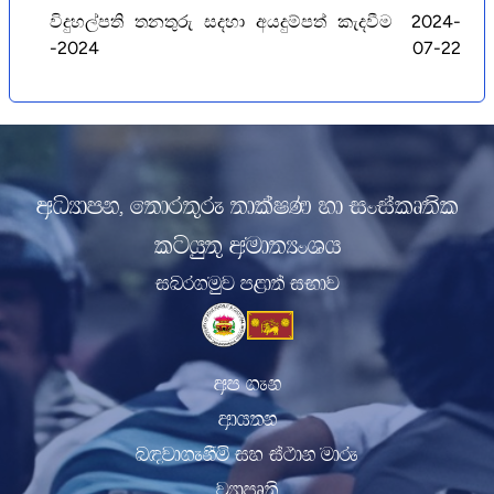
විදුහල්පති තනතුරු සදහා අයදුම්පත් කැදවීම
2024-
-2024
07-22
wOHdmk" f;dr;=re ;dlaIK yd ixialD;sl
lghq;= wud;HxYh
inr.uqj m<d;a iNdj
wm .ek
wdh;k
n|jd.ekSï iy ia:dk udre
jHdmD;s