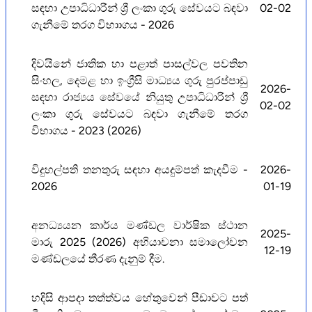
සඳහා උපාධිධාරීන් ශ්‍රී ලංකා ගුරු සේවයට බඳවා
02-02
ගැනීමේ තරග විභාාගය - 2026
දිවයිනේ ජාතික හා පළාත් පාසල්වල පවතින
සිංහල, දෙමළ හා ඉංග්‍රීසි මාධ්‍යය ගුරු පුරප්පාඩු
2026-
සඳහා රාජ්‍යය සේවයේ නියුතු උපාධිධාරින් ශ්‍රී
02-02
ලංකා ගුරු සේවයට බඳවා ගැනීමේ තරග
විභාගය - 2023 (2026)
විදුහල්පති තනතුරු සඳහා අයදුම්පත් කැදවීම -
2026-
2026
01-19
අනධ්‍යයන කාර්ය මණ්ඩල වාර්ෂික ස්ථාන
2025-
මාරු 2025 (2026) අභියාචනා ස‍මාලෝචන
12-19
මණ්ඩලයේ තීරණ දැනුම් දීම.
හදිසි ආපදා තත්ත්වය හේතුවෙන් පීඩාවට පත්