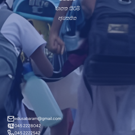
nd.; lsÍï
wu;kak
edusabaram@gmail.com
045 2228042
045 2222542