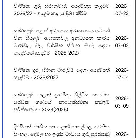
වාර්ෂික ගුරු ස්ථානමාරු අයදුම්පත්‍ර කැදවීම
2026-
2026/27 - අයදුම් කාලය දීර්ඝ කිරීම
07-22
සබරගමුව පළාත් අධ්‍යාපන අමාත්‍යාංශය යටතේ
වන සියලුම ආයතනවල අනධ්‍යයන කාර්ය
2026-
මණ්ඩල වල වාර්ෂික ස්ථාන මාරු සඳහා
07-02
අයදුම්පත් කැඳවීම - 2026-2027
වාර්ෂික ගුරු ස්ථාන මාරුවීම් සදහා අයදුම්පත්
2026-
කැදවීම - 2026/2027
07-01
සබරගමුව පළාත් ප්‍රාථමික ශිල්පීය නොවන
2026-
සේවක ගණයේ කාර්යක්ෂමතා කඩඉම්
03-09
පරීක්ෂණය - 2023(2026)
දිවයිනේ ජාතික හා පළාත් පාසල්වල පවතින
සිංංහල, දෙමළ හා ඉංග්‍රීසි මාධ්‍යය ගුරු පුරප්පාඩු
2026-