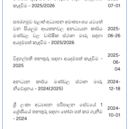
කැදවීම - 2025/2026
07-01
සබරගමුව පළාත් අධ්‍යාපන අමාත්‍යාංශය යටතේ
වන සියලුම ආයතනවල අනධ්‍යයන කාර්ය
2025-
මණ්ඩල වල වාර්ෂික ස්ථාන මාරු සඳහා
06-26
අයදුම්පත් කැඳවීම - 2025/2026
2025-
විදුහල්පති තනතුරු සඳහා අයදුම්පත් කැදවීම -
06-
2025
04
අනධ්‍යන කාර්ය මණ්ඩල ස්ථාන මාරු
2024-
නිවේදනය - 2024(2025)
12-18
ශ්‍රී ලංකා අධ්‍යාපන පරිපාලන සේවයේ 1
2024-
ශ්‍රේණියේ තනතුරු සඳහා තෝරා පත් කර ගැනීම
10-01
- 2024