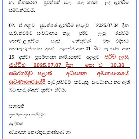
හා තිනකරන් පුවත්පත් වල පළ කරන ලද දැන්වීම
සම්බන්ධවයි.
02. ඒ අනුව පුවත්පත් දැන්වීම අදාළව 2025.07.04 දින
පැවැත්වීමට
සංවිධානය කළ පුර්ව ලංසු රැස්වීම
නොවැලැක්විය හැකි හේතුවක් මත එදිනට
නොපැවැත්වෙන අතර පැකේජ අංක 01 සිට පැකේජ අංක
පුර්ව ලංසු
16 දක්වා ප්‍රසම්පාදන කාර්යයන්ට අදාළව
රැස්වීම 2025.07.07 දින පෙ: ව 10.30
සබරගමුව පළාත් අධ්‍යාපන අමාත්‍යාංශයේ
ශ්‍රවණාගාරයේදි
පැවැත්වීමට කටයුතු සංවිධානය කර ඇති
බව කාරුණිකව දන්වා සිටිමි.
සභාපති
ප්‍රසම්පාදන කමිටුව
ලේකම්
අධ්‍යාපන,තොරතුරුතාක්ෂණ හා