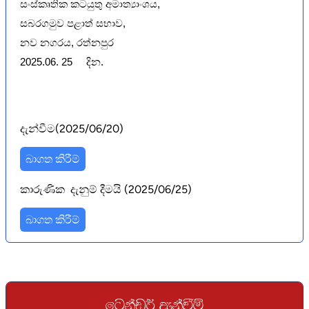
සංස්කෘතික කටයුතු අමාත්‍යාංශය,
සබරගමුව පළාත් සභාව,
නව නගරය, රත්නපුර
2025.06. 25
දින.
දැන්වීම(2025/06/20)
බාගත කිරීම්
කාරුණික දැනුම් දීමයි (2025/06/25)
බාගත කිරීම්
fgkav¾ ±kaùï