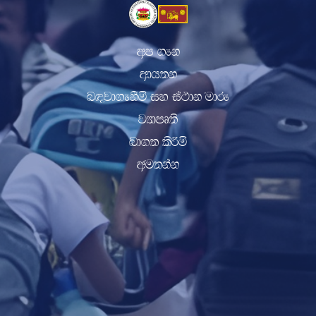
wm .ek
wdh;k
n|jd.ekSï iy ia:dk udre
jHdmD;s
nd.; lsÍï
wu;kak