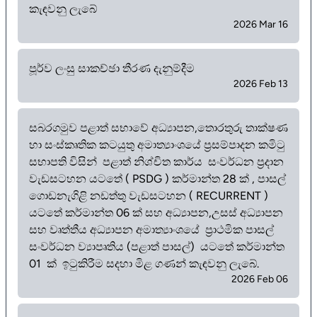
කැඳවනු ලැබේ
2026 Mar 16
පූර්ව ලංසු සාකච්ඡා තීරණ දැනුම්දීම
2026 Feb 13
සබරගමුව පළාත් සභාවේ අධ්‍යාපන,තොරතුරු තාක්ෂණ
හා සංස්කෘතික කටයුතු අමාත්‍යාංශයේ ප්‍රසම්පාදන කමිටු
සභාපති විසින් පළාත් නිශ්චිත කාර්ය සංවර්ධන ප්‍රදාන
වැඩසටහන යටතේ ( PSDG ) කර්මාන්ත 28 ක් , පාසල්
ගොඩනැගිළි නඩත්තු වැඩසටහන ( RECURRENT )
යටතේ කර්මාන්ත 06 ක් සහ අධ්‍යාපන,උසස් අධ්‍යාපන
සහ වෘත්තීය අධ්‍යාපන අමාත්‍යාංශයේ ප්‍රාථමික පාසල්
සංවර්ධන ව්‍යාපෘතිය (පළාත් පාසල්) යටතේ කර්මාන්ත
01 ක් ඉටුකිරීම සදහා මිළ ගණන් කැඳවනු ලැබේ.
2026 Feb 06