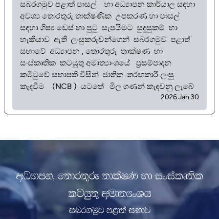
සබරගමුව පළාත් පාසල් හා අධ්‍යාපන කාර්යාල සඳහා
අවශ්‍ය තොරතුරු තාක්ෂණික උපකරණ හා පාසල්
සඳහා ශිෂ්‍ය ඩෙස් හා පුටු සැපයීමට සුදුසුකම් හා
හැකියාව ඇති ලංසුකරුවන්ගෙන් සබරගමුව පළාත්
සභාවේ අධ්‍යාපන , තොරතුරු තාක්ෂණ හා
සංස්කෘතික කටයුතු අමාත්‍යාංශයේ ප්‍රසම්පාදන
කමිටුවේ සභාපති විසින් ජාතික තරඟකාරී ලංසු
කැදවීම (NCB ) යටතේ මිල ගණන් කැඳවනු ලැබේ
2026 Jan 30
wOHdmk" f;dr;=re ;dlaIK yd ixialD;sl
lghq;= wud;HxYh
inr.uqj m<d;a iNdj