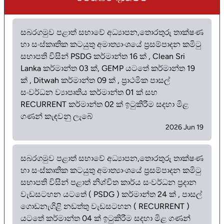
සබරගමුව පළාත් සභාවේ අධ්‍යාපන,තොරතුරු තාක්ෂණ
හා සංස්කෘතික කටයුතු අමාත්‍යාංශයේ ප්‍රසම්පාදන කමිටු
සභාපති විසින් PSDG කර්මාන්ත 16 ක් , Clean Sri
Lanka කර්මාන්ත 03 ක්, GEMP යටතේ කර්මාන්ත 19
ක් , Ditwah කර්මාන්ත 09 ක් , ප්‍රාථමික පාසල්
සංවර්ධන ව්‍යාපෘතිය කර්මාන්ත 01 ක් සහ
RECURRENT කර්මාන්ත 02 ක් ඉටුකිරීම සදහා මිළ
ගණන් කැඳවනු ලැබේ
2026 Jun 19
සබරගමුව පළාත් සභාවේ අධ්‍යාපන,තොරතුරු තාක්ෂණ
හා සංස්කෘතික කටයුතු අමාත්‍යාංශයේ ප්‍රසම්පාදන කමිටු
සභාපති විසින් පළාත් නිශ්චිත කාර්ය සංවර්ධන ප්‍රදාන
වැඩසටහන යටතේ ( PSDG ) කර්මාන්ත 24 ක් , පාසල්
ගොඩනැගිළි නඩත්තු වැඩසටහන ( RECURRENT )
යටතේ කර්මාන්ත 04 ක් ඉටුකිරීම සදහා මිළ ගණන්