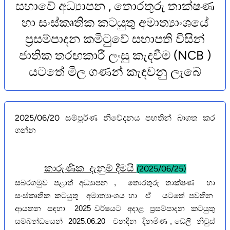
සභාවේ අධ්‍යාපන , තොරතුරු තාක්ෂණ
හා සංස්කෘතික කටයුතු අමාත්‍යාංශයේ
ප්‍රසම්පාදන කමිටුවේ සභාපති විසින්
ජාතික තරඟකාරී ලංසු කැදවීම (NCB )
යටතේ මිල ගණන් කැඳවනු ලැබේ
2025/06/20 සම්පූර්ණ නිවේදනය පහතින් බාගත කර
ගන්න
කාරුණික දැනුම් දීමයි
2025/06/25)
(
සබරගමුව පළාත් අධ්‍යාපන , තොරතුරු තාක්ෂණ හා
සංස්කෘතික කටයුතු අමාත්‍යාංශය හා ඒ යටතේ පවතින
ආයතන සඳහා 2025 වර්ෂයට අදාළ ප්‍රසම්පාදන කටයුතු
සම්බන්ධයෙන් 2025.06.20 වනදින දිනමිණ , ඩේලි නිවුස්