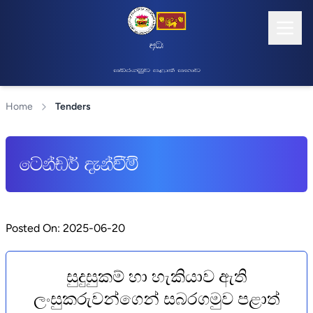
wOHdmk" f;dr;=re ;dlaIK yd ixialD;sl lg
inr.uqj m<d;a iNdj
Home
Tenders
fgkav¾ ±kaùï
Posted On: 2025-06-20
සුදුසුකම් හා හැකියාව ඇති
ලංසුකරුවන්ගෙන් සබරගමුව පළාත්