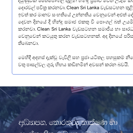
දියුණුවක් තෛපොංගල් තුළින් හින්දු ප්‍රජාව වෙත උර
දොරවල් පවිත්‍ර කරනවා. Clean Sri Lanka වැඩසටහන 
ඉවත් කර මානව සංහතියේ උන්නතිය වෙනුවෙන් අළුත් දේ 
දෙවන දිනයේ දී හින්දු සමාජ එකතු වී පොංගල් බත් උයමින
කරනවා. Clean Sri Lanka වැඩසටහන සමාජීය හා සාරධ
වෙනුවෙන් කටයුතු කරන වැඩසටහනක්. අද දිනයේ පරිසර
තිබෙනවා.
මෙහිදී අදහස් දැක්වූ වැවිලි සහ ප්‍රජා යටිතල පහසුකම් නියෝජ
වතු පාසල්වල ගුරු හිඟය කඩිනමින් අවසන් කරන බවයි.
wOHdmk" f;dr;=re ;dlaIK yd