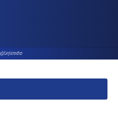
yd ixialD;sl lghq;= wud;Hx
,aL
wu;kak