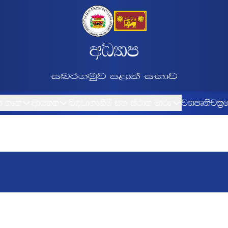
wOHdmk" f;dr;=re ;dlaIK 
m .ek
wdh;k
n|jd.ekSï iy ia:dk udre
jHdmD;s
pl%f