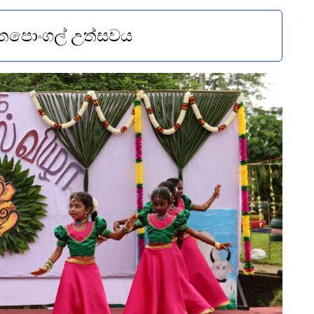
ෛපොංගල් උත්සවය