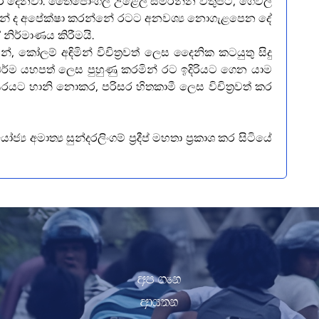
ුම කර දෙනවා. තෛපොංගල් උළෙල සමරන්න වතුපිටි, ගෙවල්
තුළින් ද අපේක්ෂා කරන්නේ රටට අනවශ්‍ය නොගැළපෙන දේ
නිර්මාණය කිරීමයි.
්, කෝලම් අඳිමින් විචිත්‍රවත් ලෙස දෛනික කටයුතු සිදු
ර්ම යහපත් ලෙස පුහුණු කරමින් රට ඉදිරියට ගෙන යාම
යට හානි නොකර, පරිසර හිතකාමී ලෙස විචිත්‍රවත් කර
්‍ය අමාත්‍ය සුන්දරලිංගම් ප්‍රදීප් මහතා ප්‍රකාශ කර සිටියේ
wm .ek
wdh;k