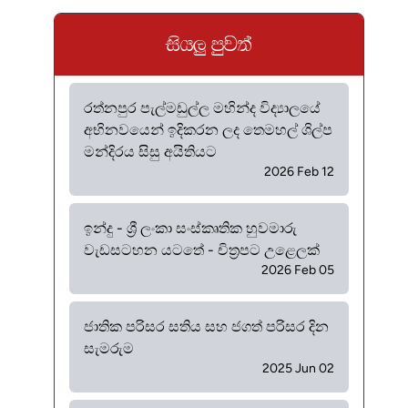
ish¨ mqj;a
රත්නපුර පැල්මඩුල්ල මහින්ද විද්‍යාලයේ
අභිනවයෙන් ඉදිකරන ලද තෙමහල් ශිල්ප
මන්දිරය සිසු අයිතියට
2026 Feb 12
ඉන්දු - ශ්‍රී ලංකා සංස්කෘතික හුවමාරු
වැඩසටහන යටතේ - චිත්‍රපට උළෙලක්
2026 Feb 05
ජාතික පරිසර සතිය සහ ජගත් පරිසර දින
සැමරුම
2025 Jun 02