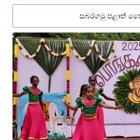
සබරගමු පළාත් ත